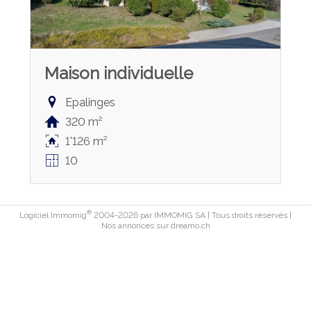
Maison individuelle
Epalinges
320 m²
1'126 m²
10
®
Logiciel Immomig
2004-2026 par IMMOMIG SA | Tous droits réservés |
Nos annonces sur
dreamo.ch