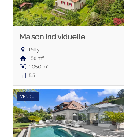
Maison individuelle
Prilly
158 m²
1'050 m²
5.5
VENDU