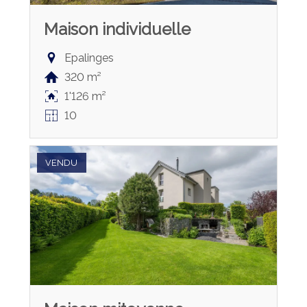
Maison individuelle
Epalinges
320 m²
1'126 m²
10
VENDU