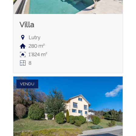
Villa
Lutry
280 m²
1'824 m²
8
VENDU