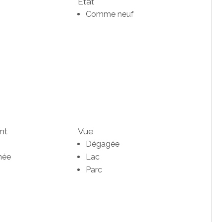
Etat
Comme neuf
nt
Vue
Dégagée
née
Lac
Parc