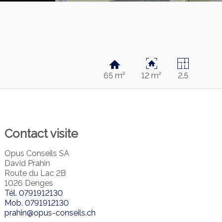
65 m²
12 m²
2.5
Contact visite
Opus Conseils SA
David Prahin
Route du Lac 2B
1026 Denges
Tél.
0791912130
Mob.
0791912130
prahin@opus-conseils.ch